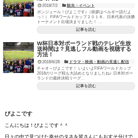
2018/7/2
観光・イベント
ボンジュール！ぴよこです♪（挨拶はベルギー語だよ
っ！） FIFAワールドカップ２０１８、日本代表の決勝
トーナメント出場決まりました！ ...
記事を読む
W杯日本対ポーランド戦のテレビ生放
送時間は？見逃しフル動画を視聴する
方法！
2018/6/28
ドラマ・映画・動画の見逃し配信
チャオ～ぴよこです！ いよいよFIFAワールドカップ
2018のリーグ戦も大詰めとなりましたね♪ 日本対ポー
ランドの最終決戦リーグ...
記事を読む
ぴよこです
こんにちは！ぴよこです＾＾
日々の中で見つけた幸せのタネを皆さんにもおすそ分けで