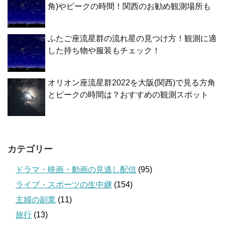
角)やピークの時間！関西のお勧め観測場所も
ふたご座流星群の流れ星の見つけ方！観測に適
した持ち物や服装もチェック！
オリオン座流星群2022を大阪(関西)で見る方角
とピークの時間は？おすすめの観測スポット
カテゴリー
ドラマ・映画・動画の見逃し配信
(95)
ライブ・スポーツの生中継
(154)
主婦の副業
(11)
旅行
(13)