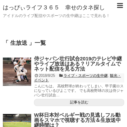
はっぴぃライフ３６５ 幸せのタネ探し
アイドルのライブ配信やスポーツの生中継はここで見れる！
「 生放送 」一覧
侍ジャパン壮行試合2019のテレビ中継
やライブ放送はある？リアルタイムで
ネット配信を見る方法
2018/8/25
ライブ・スポーツの生中継
,
観光・
イベント
こんにちは。 高校野球が終わってしまい、甲子園ロス
になっているぴよこです。 でも高校野球の次は侍ジャ
パン壮行試合...
記事を読む
W杯日本対ベルギー戦の見逃しフル動
画をスマホで視聴する方法＆生放送中
継時間は？