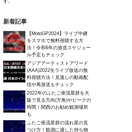
す。
新着記事
【MotoGP2024】ライブ中継
をスマホで無料視聴する方
法！令和6年の放送スケジュー
ル予定もチェック
アジアアーティストアワード
(AAA)2022生ライブ放送の無
料視聴方法！見逃しの動画配
信や再放送もチェック
2022年のふたご座流星群を大
阪で見る方向(方角)やピークの
時間！関西のお勧め観測場所
も
ふたご座流星群の流れ星の見
つけ方！観測に適した持ち物