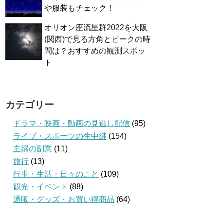
や服装もチェック！
オリオン座流星群2022を大阪
(関西)で見る方角とピークの時
間は？おすすめの観測スポッ
ト
カテゴリー
ドラマ・映画・動画の見逃し配信
(95)
ライブ・スポーツの生中継
(154)
主婦の副業
(11)
旅行
(13)
行事・生活・日々のこと
(109)
観光・イベント
(88)
通販・グッズ・お買い得商品
(64)