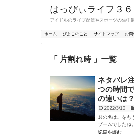
はっぴぃライフ３
アイドルのライブ配信やスポーツの生中
ホーム
ぴよこのこと
サイトマップ
お問
「 片割れ時 」一覧
ネタバレ
つの時間
の違いは
2022/3/10
君の名は。をもう
ブームでしたね。
記事を読む