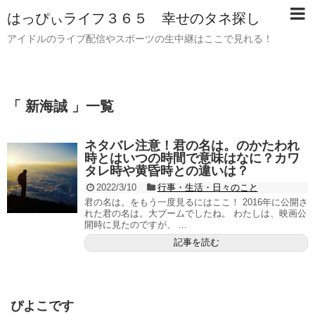
はっぴぃライフ３６５ 幸せのタネ探し
アイドルのライブ配信やスポーツの生中継はここで見れる！
「 新海誠 」一覧
ネタバレ注意！君の名は。のかたわれ
時とはいつの時間で意味はなに？カワ
タレ時や黄昏時との違いは？
2022/3/10
行事・生活・日々のこと
君の名は。をもう一度見るにはここ！ 2016年に公開さ
れた君の名は。大ブームでしたね。 わたしは、映画公
開時に見たのですが、 ...
記事を読む
ぴよこです