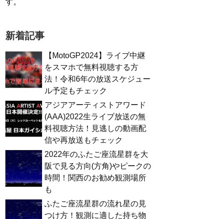
す。
新着記事
【MotoGP2024】ライブ中継
をスマホで無料視聴する方
法！令和6年の放送スケジュー
ル予定もチェック
アジアアーティストアワード
(AAA)2022生ライブ放送の無
料視聴方法！見逃しの動画配
信や再放送もチェック
2022年のふたご座流星群を大
阪で見る方向(方角)やピークの
時間！関西のお勧め観測場所
も
ふたご座流星群の流れ星の見
つけ方！観測に適した持ち物