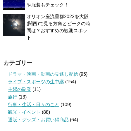
や服装もチェック！
オリオン座流星群2022を大阪
(関西)で見る方角とピークの時
間は？おすすめの観測スポッ
ト
カテゴリー
ドラマ・映画・動画の見逃し配信
(95)
ライブ・スポーツの生中継
(154)
主婦の副業
(11)
旅行
(13)
行事・生活・日々のこと
(109)
観光・イベント
(88)
通販・グッズ・お買い得商品
(64)