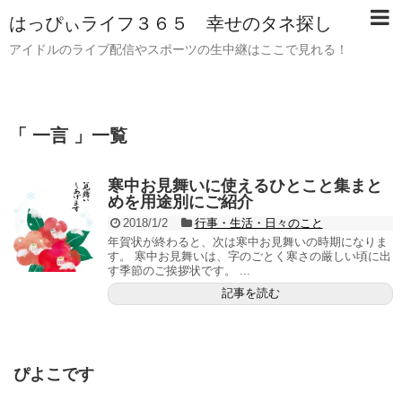
はっぴぃライフ３６５ 幸せのタネ探し
アイドルのライブ配信やスポーツの生中継はここで見れる！
「 一言 」一覧
寒中お見舞いに使えるひとこと集まと
めを用途別にご紹介
2018/1/2
行事・生活・日々のこと
年賀状が終わると、次は寒中お見舞いの時期になりま
す。 寒中お見舞いは、字のごとく寒さの厳しい頃に出
す季節のご挨拶状です。 ...
記事を読む
ぴよこです