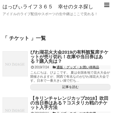
はっぴぃライフ３６５ 幸せのタネ探し
アイドルのライブ配信やスポーツの生中継はここで見れる！
「 チケット 」一覧
びわ湖花火大会2019の有料観覧席チケ
ットが売り切れ！在庫や当日券はあ
る？購入先は？
2019/7/24
通販・グッズ・お買い得商品
こんにちは、ぴよこです。 夏は全国各地で花火大会が
開催されますが、関西で有名なのがびわ湖花火大会で
す。日本で一番大きい湖で打ち...
記事を読む
【キリンチャレンジカップ2018】吹田
の当日券はある？コスタリカ戦のチケ
ット入手方法