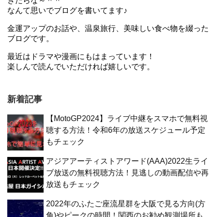
きたらな～＾＾
なんて思いでブログを書いてます♪
金運アップのお話や、温泉旅行、美味しい食べ物を綴った
ブログです。
最近はドラマや漫画にもはまっています！
楽しんで読んでいただければ嬉しいです。
新着記事
【MotoGP2024】ライブ中継をスマホで無料視
聴する方法！令和6年の放送スケジュール予定
もチェック
アジアアーティストアワード(AAA)2022生ライ
ブ放送の無料視聴方法！見逃しの動画配信や再
放送もチェック
2022年のふたご座流星群を大阪で見る方向(方
角)やピークの時間！関西のお勧め観測場所も