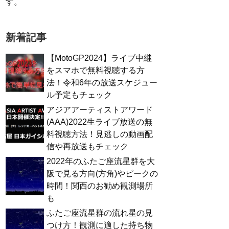
す。
新着記事
【MotoGP2024】ライブ中継
をスマホで無料視聴する方
法！令和6年の放送スケジュー
ル予定もチェック
アジアアーティストアワード
(AAA)2022生ライブ放送の無
料視聴方法！見逃しの動画配
信や再放送もチェック
2022年のふたご座流星群を大
阪で見る方向(方角)やピークの
時間！関西のお勧め観測場所
も
ふたご座流星群の流れ星の見
つけ方！観測に適した持ち物