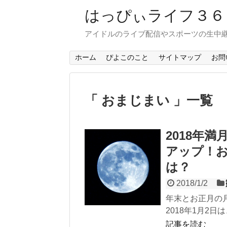
はっぴぃライフ３
アイドルのライブ配信やスポーツの生中
ホーム
ぴよこのこと
サイトマップ
お問
「 おまじまい 」一覧
2018年
アップ！
は？
2018/1/2
年末とお正月の
2018年1月2日
記事を読む