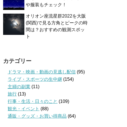
や服装もチェック！
オリオン座流星群2022を大阪
(関西)で見る方角とピークの時
間は？おすすめの観測スポッ
ト
カテゴリー
ドラマ・映画・動画の見逃し配信
(95)
ライブ・スポーツの生中継
(154)
主婦の副業
(11)
旅行
(13)
行事・生活・日々のこと
(109)
観光・イベント
(88)
通販・グッズ・お買い得商品
(64)